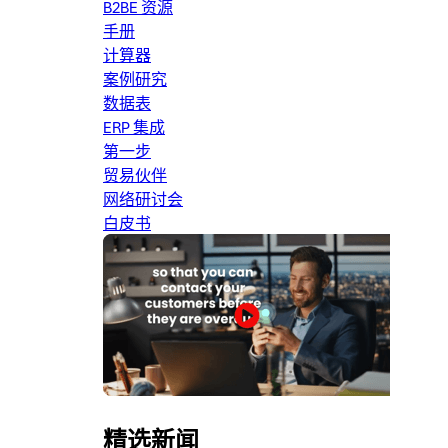
B2BE 资源
手册
计算器
案例研究
数据表
ERP 集成
第一步
贸易伙伴
网络研讨会
白皮书
精选新闻