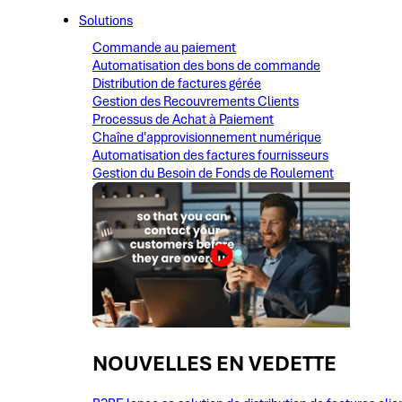
Solutions
Commande au paiement
Automatisation des bons de commande
Distribution de factures gérée
Gestion des Recouvrements Clients
Processus de Achat à Paiement
Chaîne d'approvisionnement numérique
Automatisation des factures fournisseurs
Gestion du Besoin de Fonds de Roulement
NOUVELLES EN VEDETTE