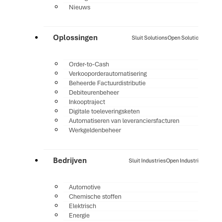
Nieuws
Oplossingen
Sluit Solutions
Open Solutions
Order-to-Cash
Verkooporderautomatisering
Beheerde Factuurdistributie
Debiteurenbeheer
Inkooptraject
Digitale toeleveringsketen
Automatiseren van leveranciersfacturen
Werkgeldenbeheer
Bedrijven
Sluit Industries
Open Industries
Automotive
Chemische stoffen
Elektrisch
Energie